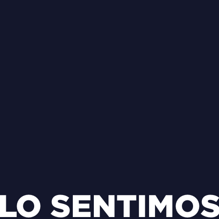
¡LO SENTIMOS